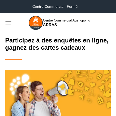
Centre Commercial
Fermé
Accueil
...
Participez à des enquêtes en ligne, gagnez
Auchan Arras
08:30 - 12:30
des cartes cadeaux
Centre Commercial Aushopping
ARRAS
Menu
principal
Rechercher
Participez à des enquêtes en ligne,
Lancer
sur
gagnez des cartes cadeaux
la
le
recher
site