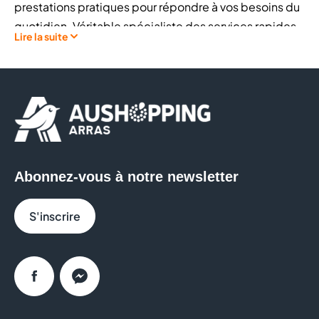
prestations pratiques pour répondre à vos besoins du
quotidien. Véritable spécialiste des services rapides
Lire la suite
de proximité, Point Services met son savoir-faire à
votre disposition pour vous faire gagner du temps
grâce à des solutions efficaces, réalisées sur place
par des professionnels.
Chez Point Services, vous pouvez notamment
bénéficier de :
Abonnez-vous à notre newsletter
La
reproduction de clés
de maison,
d’appartement ou de véhicule
S'inscrire
La création de
badges d’immeuble
et
télécommandes
d’habitation
Des prestations de
cordonnerie
et réparations
Facebook
Messenger
de chaussures
La fabrication de
plaques d’immatriculation