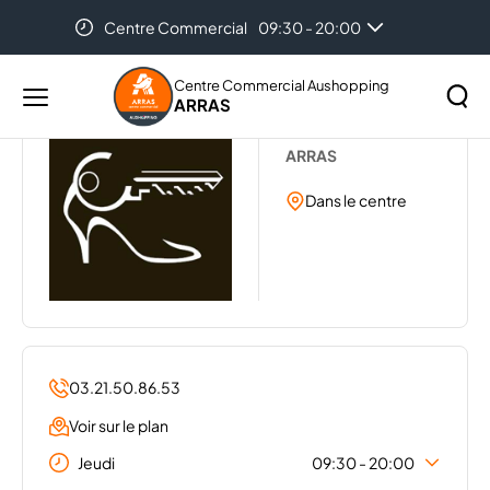
Centre Commercial
09:30 - 20:00
Accueil
...
POINT SERVICES
Centre Commercial Aushopping
ARRAS
Menu
POINT SERVICES
principal
Rechercher
ARRAS
Lancer
sur
la
Dans le centre
le
recher
site
03.21.50.86.53
Voir sur le plan
Jeudi
09:30 - 20:00