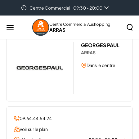
Centre Commercial
09:30 - 20:00
Accueil
Les magasins de votre centre Aushopping Arras
Auchan Arras
08:30 - 21:30
GEORGESPAUL
Centre Commercial Aushopping
ARRAS
Menu
principal
Rechercher
GEORGES PAUL
Lancer
sur
ARRAS
la
le
recher
site
Dans le centre
09.64.44.54.24
Voir sur le plan