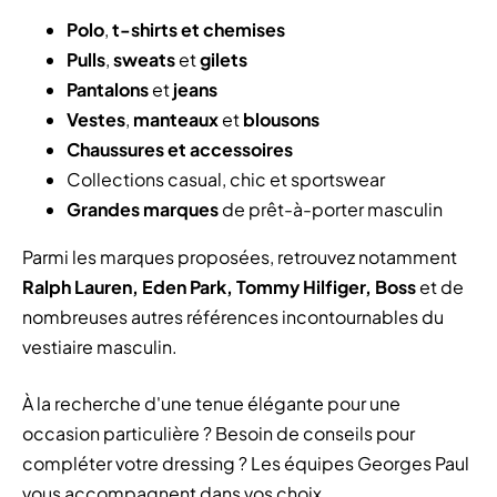
Polo
,
t-shirts et chemises
Pulls
,
sweats
et
gilets
Pantalons
et
jeans
Vestes
,
manteaux
et
blousons
Chaussures et accessoires
Collections casual, chic et sportswear
Grandes marques
de prêt-à-porter masculin
Parmi les marques proposées, retrouvez notamment
Ralph Lauren, Eden Park, Tommy Hilfiger, Boss
et de
nombreuses autres références incontournables du
vestiaire masculin.
À la recherche d'une tenue élégante pour une
occasion particulière ? Besoin de conseils pour
compléter votre dressing ? Les équipes Georges Paul
vous accompagnent dans vos choix.