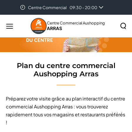
Centre Commercial
09:30 - 20:00
Accueil
Plan du centre commercial Aushopping Arras
Centre Commercial Aushopping
ARRAS
Menu
principal
Rechercher
Lancer
sur
la
le
recher
site
Plan du centre commercial
Aushopping Arras
Préparez votre visite grâce au plan interactif du centre
commercial Aushopping Arras : vous trouverez
rapidement tous vos magasins et restaurants préférés
!