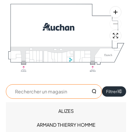
Rechercher
Filtrer
un
magasin
ALIZES
Accessoires - Bijoux (4)
Beauté (5)
ARMAND THIERRY HOMME
Chaussures (1)