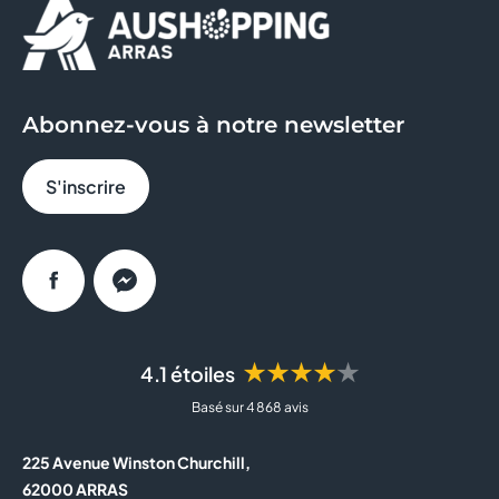
JEAN LOUIS DAVID
JEFF DE BRUGES
Abonnez-vous à notre newsletter
JULES
S'inscrire
LA BOUTIQUE DU COIFFEUR
MICROMANIA
Facebook
Messenger
NOCIBE
OPTIC 2000
★★★★★
4.1 étoiles
Basé sur 4 868 avis
PARAPHARMACIE
225 Avenue Winston Churchill,
PARFOIS
62000 ARRAS