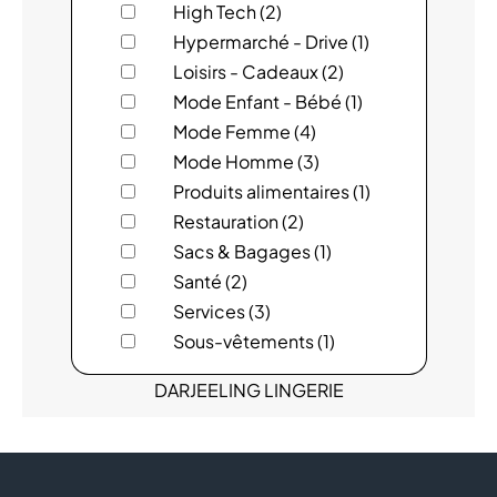
High Tech (2)
ARMAND THIERY FEMME
Hypermarché - Drive (1)
Loisirs - Cadeaux (2)
AUCHAN
Mode Enfant - Bébé (1)
BIJOUTERIE BENOIT STOVEN
Mode Femme (4)
Mode Homme (3)
CHIC ET CHOC
Produits alimentaires (1)
Restauration (2)
CIG-ECO
Sacs & Bagages (1)
Santé (2)
CLEOR BIJOUTERIE
Services (3)
COOK'S
Sous-vêtements (1)
DARJEELING LINGERIE
FLUNCH
GEORGESPAUL