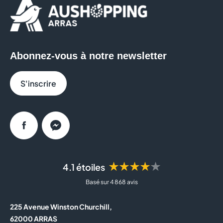
JEAN LOUIS DAVID
JEFF DE BRUGES
Abonnez-vous à notre newsletter
JULES
S'inscrire
LA BOUTIQUE DU COIFFEUR
MICROMANIA
Facebook
Messenger
NOCIBE
OPTIC 2000
★★★★★
4.1 étoiles
Basé sur 4 868 avis
PARAPHARMACIE
225 Avenue Winston Churchill,
PARFOIS
62000 ARRAS