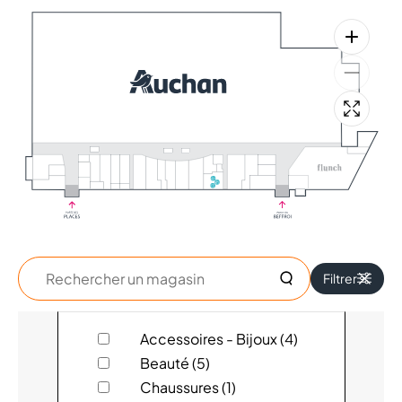
Rechercher
Filtrer
un
magasin
ALIZES
Accessoires - Bijoux (4)
Beauté (5)
ARMAND THIERRY HOMME
Chaussures (1)