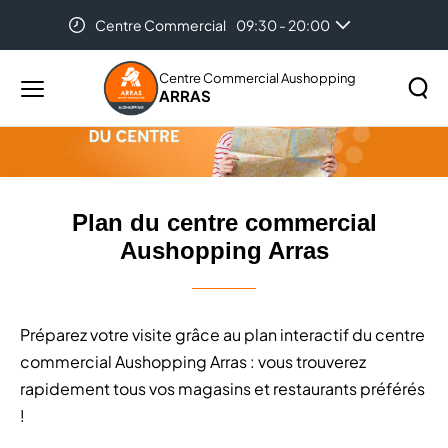
Centre Commercial
09:30 - 20:00
Accueil
Plan du centre commercial Aushopping Arras
Auchan Arras
08:30 - 21:30
Centre Commercial Aushopping
ARRAS
Menu
principal
Rechercher
Lancer
sur
la
le
recher
site
Plan du centre commercial
Aushopping Arras
Préparez votre visite grâce au plan interactif du centre
commercial Aushopping Arras : vous trouverez
rapidement tous vos magasins et restaurants préférés
!