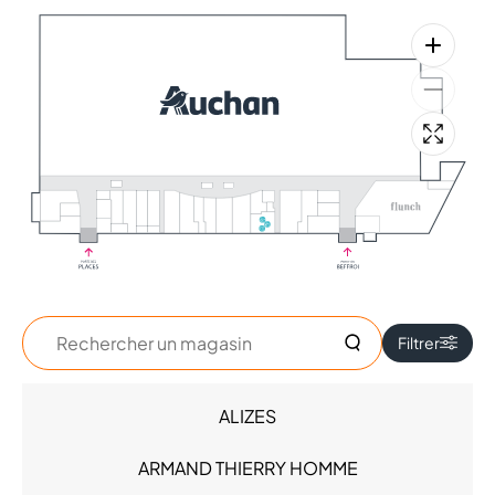
Rechercher
Filtrer
un
magasin
ALIZES
Accessoires - Bijoux (4)
Beauté (5)
ARMAND THIERRY HOMME
Chaussures (1)