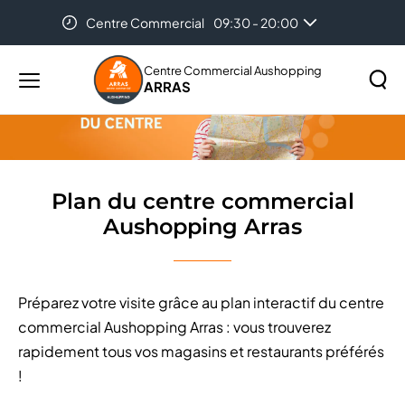
Centre Commercial
09:30 - 20:00
Accueil
Plan du centre commercial Aushopping Arras
Centre Commercial Aushopping
ARRAS
Menu
principal
Rechercher
Lancer
sur
la
le
recher
site
Plan du centre commercial
Aushopping Arras
Préparez votre visite grâce au plan interactif du centre
commercial Aushopping Arras : vous trouverez
rapidement tous vos magasins et restaurants préférés
!