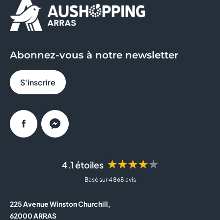
JEAN LOUIS DAVID
JEFF DE BRUGES
Abonnez-vous à notre newsletter
JULES
S'inscrire
LA BOUTIQUE DU COIFFEUR
MICROMANIA
Facebook
Messenger
NOCIBE
OPTIC 2000
★★★★★
4.1 étoiles
Basé sur 4 868 avis
PARAPHARMACIE
225 Avenue Winston Churchill,
PARFOIS
62000 ARRAS